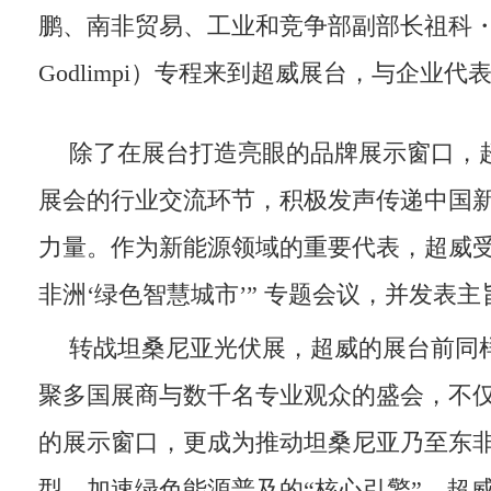
鹏、南非贸易、工业和竞争部副部长祖科・戈
Godlimpi）专程来到超威展台，与企业代
除了在展台打造亮眼的品牌展示窗口，
展会的行业交流环节，积极发声传递中国
力量。作为新能源领域的重要代表，超威受
非洲‘绿色智慧城市’” 专题会议，并发表
转战坦桑尼亚光伏展，超威的展台前同
聚多国展商与数千名专业观众的盛会，不
的展示窗口，更成为推动坦桑尼亚乃至东
型、加速绿色能源普及的“核心引擎”。超