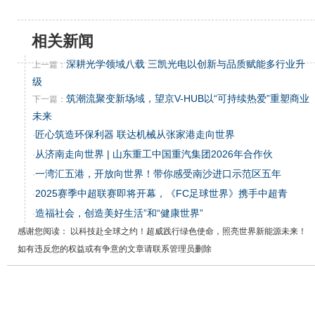
相关新闻
深耕光学领域八载 三凯光电以创新与品质赋能多行业升
上一篇：
级
筑潮流聚变新场域，望京V-HUB以“可持续热爱”重塑商业
下一篇：
未来
匠心筑造环保利器 联达机械从张家港走向世界
·
从济南走向世界 | 山东重工中国重汽集团2026年合作伙
·
一湾汇五港，开放向世界！带你感受南沙进口示范区五年
·
2025赛季中超联赛即将开幕，《FC足球世界》携手中超青
·
造福社会，创造美好生活”和“健康世界”
·
感谢您阅读： 以科技赴全球之约！超威践行绿色使命，照亮世界新能源未来！
如有违反您的权益或有争意的文章请联系管理员删除