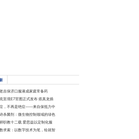
新
老吉保济口服液成家庭常备药
克至境E7官图正式发布 搭真龙插
症，不再是绝症——来自保抵力中
诗杀菌剂：微生物控制领域的绿色
耕职教十二载 爱思益以定制化服
数求索：以数字技术为笔，绘就智