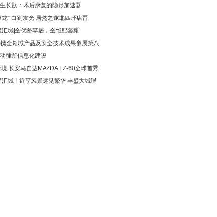
生长肽：术后康复的隐形加速器
巨龙” 白到发光 居然之家北四环店晋
星汇城|全优舒享居，全维配套家
da携全领域产品及安全技术成果参展第八
动律所信息化建设
新境 长安马自达MAZDA EZ-60全球首秀
星汇城丨近享风景远见繁华 丰盛大城理