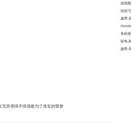
·
促细胞
·
宛如“
·
越秀-
·
Hon
·
系统推
·
驭电.
·
越秀-
安无所畏惧不惧强敌为了淮安的荣誉