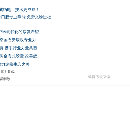
威钠电，技术更成熟！
乐口腔专业赋能 免费义诊进社
中医现代化的康复希望
北京国石安康以专业力
盛典 携手行业力量共塑
牌金海龙胶囊 改善疲
助力定格生态之美
队蓄力备战
编辑:系统采编
员删除