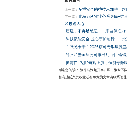
相关新闻
多重安全防护技术加持，超
上一篇：
青岛万科物业心系居民+维
下一篇：
区暖透人心
癌症，不再是绝症——来自保抵力
·
科技赋能安全 匠心守护前行——
·
＂跃见未来＂2026蔡司光学年度
·
郑州和善国际公司推出动力仁.锡镐
·
黄河口“鸟浪”奇观上演，佳能专微
·
感谢您阅读： 浪你马淮超开赛在即，淮安区
如有违反您的权益或有争意的文章请联系管理