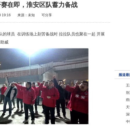
开赛在即，淮安区队蓄力备战
8 19:16
来源：未知
可分享
队的球员 在训练场上刻苦备战时 拉拉队员也聚在一起 开展
油助威
频道最
王
别
癌
天
深
中