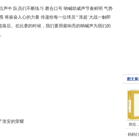
点声中 队员们不断练习 磨合口号 呐喊助威声节奏鲜明 气势
 将振奋人心的力量 传递给每一位球员“‘淮超’大战一触即
能落后。在比赛的时候，我们要用最响亮的呐喊声为我们的
。
图文展
了淮安的荣耀
癌症
·
妈妈们