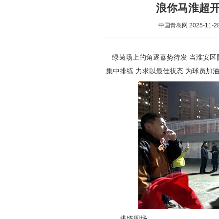
浪你马淮超
中国青岛网
2025-11-2
绿茵场上的角逐蓄势待发 当淮安区
集中排练 力求以最佳状态 为球员加
排练现场