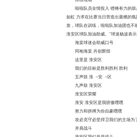
啦啦队员全情投入 铿锵有力的鼓
如虹 力求在比赛当日营造出最燃的氛围
发，球队在训练，啦啦队加油团也不
淮安区球队加油助威。”球迷杨波表示
海棠球迷会助威口号
同袍海棠 共创辉煌
这里是 淮安区
我们的目标是胜利胜利 胜利
五声鼓 淮 ~安 ~区
九声鼓 淮安区
淮安区荣耀
淮安 淮安区是我骄傲嘿嘿
努力和拼搏为你自豪嘿嘿
攻必克守必坚捍卫我们的主场为
并肩战斗
淮安区我们并肩战斗