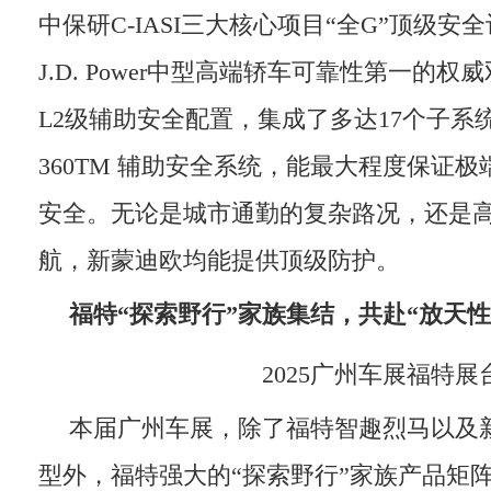
中保研C-IASI三大核心项目“全G”顶级
J.D. Power中型高端轿车可靠性第一的
L2级辅助安全配置，集成了多达17个子系统功能
360TM 辅助安全系统，能最大程度保证
安全。无论是城市通勤的复杂路况，还是
航，新蒙迪欧均能提供顶级防护。
福特
“探索
野
行”
家族集结，共赴
“
放
天性
2025广州车展福特展
本届广州车展，除了福特智趣烈马以及
型外，福特强大的“探索野行”家族产品矩