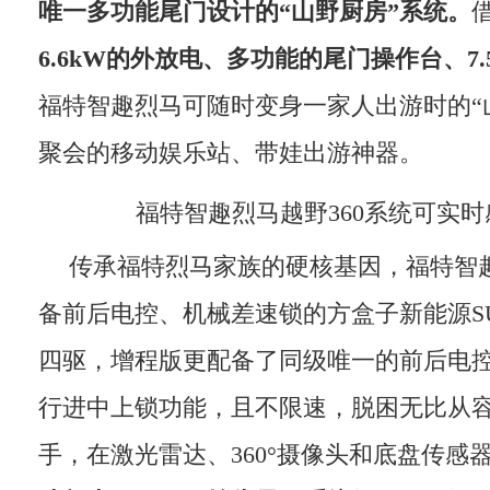
唯一多功能尾门设计的
“
山野厨房
”
系统
。
6.6kW
的外放电、多功能的尾门操作台、
7
福特智趣烈马可随时变身一家人出游时的“
聚会的移动娱乐站、带娃出游神器。
福特智趣烈马越野360系统可实
传承福特烈马家族的硬核基因，福特智
备前后电控、机械差速锁的方盒子新能源S
四驱，增程版更配备了同级唯一的前后电
行进中上锁功能，且不限速，脱困无比从
手，在激光雷达、360°摄像头和底盘传感