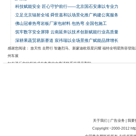
科技赋能安全 匠心守护前行——北京国石安康以专业力
·
立足北京辐射全域 舜世嘉和以场景化推广构建公寓服务
·
佛山冠睿热弯岩板厂家包材料.包热弯.全国包施工
·
筑牢数字安全屏障 云南延奔以技术创新赋能行业高质量
·
深耕果蔬贸易新赛道 宸祎瑞以全场景推广赋能品牌增长
·
感谢您阅读： 放天性 去野行 智趣烈马、新蒙迪欧双星闪耀 福特全明星阵容登陆2
州车展
如有违反您的权益或有争意的文章请联系管理员删除
关于我们
|
广告业务
|
我要
Copyright ~2000-2012 http: