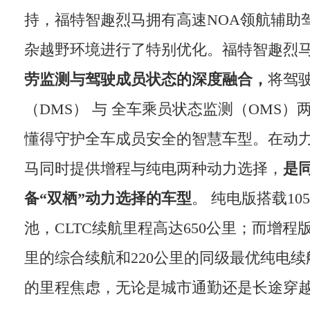
持，福特智趣烈马拥有高速NOA领航辅助
杂越野环境进行了特别优化。福特智趣烈
劳监测与驾驶成员状态的深度融合，
将驾
（DMS） 与 全车乘员状态监测（OMS
懂得守护全车成员安全的智慧车型。在动
马同时提供增程与纯电两种动力选择，
是
备“
双栖
”
动力
选择的
车型
。 纯电版搭载105
池，CLTC续航里程高达650公里；而增程版
里的综合续航和220公里的同级最优纯电
的里程焦虑，无论是城市通勤还是长途穿